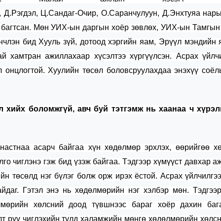
,
Д.Рэгдэл
,
Ц.Сандаг-Очир
,
О.Саранчулуун
,
Д.Энхтуяа
нары
 багтсан. Мөн
УИХ-ын даргын
хоёр
зөвлөх
,
УИХ-ын
Тамгын
нчлэн бид Хууль зүй, дотоод хэргийн яам, Эрүүл мэндийн 
й хамтран ажиллахаар хүсэлтээ хүргүүлсэн. Асрах үйлч
 онцлогтой. Хуулийн төсөл боловсруулахдаа энэхүү соёл
л хийх боломжгүй, авч буй тэтгэмж нь хаанаа ч хүрэл
 настнаа асарч байгаа хүн хөдөлмөр эрхлэх, өөрийгөө х
го чиглэнэ гэж бид үзэж байгаа. Тэдгээр хүмүүст
давхар а
ийн төсөлд
нэг бүлэг болж орж ирэх ёстой.
Асрах үйлчилгэ
йдаг. Гэтэл э
нэ нь хөдөлмөр
ийн нэг
хэлбэр мөн.
Тэдгээ
лмөрийн хөлсний доод түвшнээс
бараг хоёр дахин ба
т рүү чиглэхийн тулд халамжийн мөнгө хөдөлмөрийн хөлс