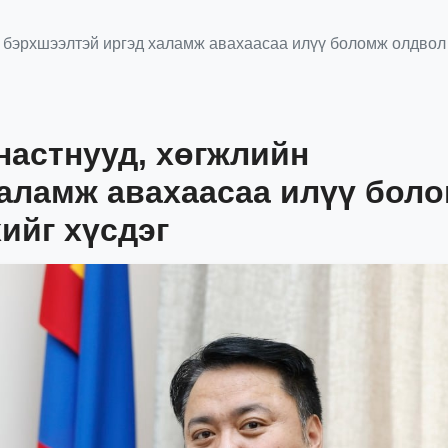
н бэрхшээлтэй иргэд халамж авахаасаа илүү боломж олдвол
настнууд, хөгжлийн
халамж авахаасаа илүү бол
ийг хүсдэг