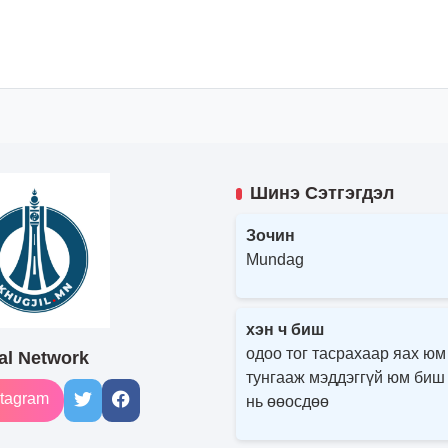
Шинэ Сэтгэгдэл
Зочин
Mundag
хэн ч биш
одоо тог тасрахаар яах юм
al Network
тунгааж мэддэггүй юм биш
tagram
нь өөосдөө