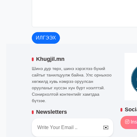
ИЛГЭЭХ
Khugjil.mn
Шинэ дүр төрх, шинэ хэрэглээ бүхий
сайтыг танилцуулж байна. Улс орныхоо
хөгжилд хувь нэмрээ оруулсан
оруулахыг хүссэн хүн бүрт нээлттэй.
Сонирхолтой контентийг хамтдаа
бүтээе.
Soci
Newsletters
Ins
✉️