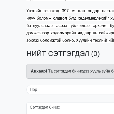
Үнэнийг хэлэхэд
397 мянган өндөр наста
илүү
боломж олдвол бүгд хөдөлмөрлөхийг хү
батлуулснаар
аср
ах үйлчилгээ эрхэлж 
дэмжсэнээр
хөдөлмөрийн чадвар нь сайжир
эрхлэх боломжтой болно.
Х
уулийн
төслийг ий
НИЙТ СЭТГЭГДЭЛ (0)
Анхаар!
Та сэтгэгдэл бичихдээ хууль зүйн 