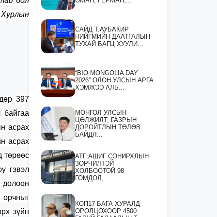
атай бол
ОМАН, ГЕРМАН,...
 Хурлын
САЙД Т.АУБАКИР
НИЙГМИЙН ДААТГАЛЫН
ТУХАЙ БАГЦ ХУУЛИ...
“BIO MONGOLIA DAY
2026” ОЛОН УЛСЫН АРГА
ХЭМЖЭЭ АЛБ...
дөр 397
МОНГОЛ УЛСЫН
 байгаа
ЦӨЛЖИЛТ, ГАЗРЫН
н асрах
ДОРОЙТЛЫН ТӨЛӨВ
БАЙДЛ...
н асрах
өд
төрөөс
АТГ:АШИГ СОНИРХЛЫН
ЗӨРЧИЛТЭЙ
юу гэвэл
ХОЛБООТОЙ 98
ГОМДОЛ,...
т долоон
 орчныг
КОП17 БАГА ХУРАЛД
ОРОЛЦОХООР 4500
рх зүйн