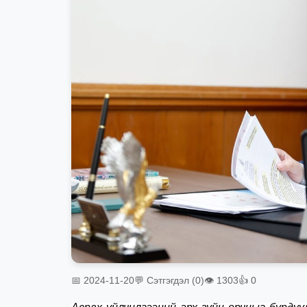
📅 2024-11-20
💬 Сэтгэгдэл (0)
👁 1303
👍 0