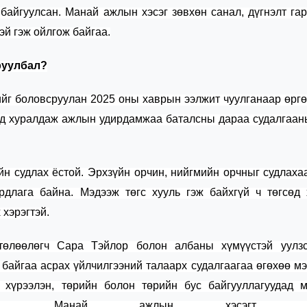
 байгуулсан. М
анай ажлын хэсэг
зөвхөн
санал
,
дүгнэлт га
эй гэж ойлгож байгаа.
руулбал?
лийг боловсруулан 2025 оны хаврын ээлжит чуулганаар өрг
ид хуралдаж ажлын удирдамжаа баталсны дараа судалгаа
н судлах ёстой. Эрхзүйн орчин, нийгмийн орчныг судлаха
рдлага байна. М
эдээж төгс хууль
гэж байхгүй ч
төгсөд
 хэрэгтэй
.
төлөөлөгч Сара Т
эй
л
о
р болон албаны хүмүүстэй уулз
 байгаа асрах үйлчилгээний т
алаарх
судалгааг
аа
өг
өхөө мэ
н
хүрээлэн
,
төрийн
болон төрийн
бус байгууллагууд
ад м
.
Манай
ажлын хэсэг