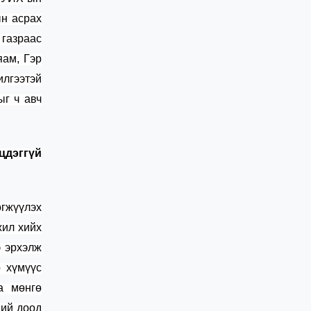
н асрах
 газраас
яам, Гэр
илгээтэй
ыг ч авч
цдэггүй
өгжүүлэх
жил хийх
э эрхэлж
р
хүмүүс
га
мөнгө
ний доод