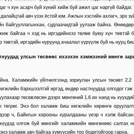
йдаг
ч хүн асарч буй
хүн
ий хийж буй ажил
цаг наргүй
байдаг.
а
далайцтай
авч үзэх ёстой юм. Ажлын хэсгийн ахлагч, эрх зү
йн байгууллагынхан, судлаачидтай уулз
аж байна. Өнөөдөр
гжиж байгаа ч хэд нь иргэдийнхээ төлөө буюу
хүн төвтэй 
р төвтэй
,
иргэдийн нуруунд ачаалал үүрүүл
ж буй нь нууц би
стнуудад улсын төсвөөс ихээхэн хэмжээний мөнгө зар
айна. Халамжийн үйлчилгээнд зориулан улсын төсөвт 2.2
х
өгжлийн бэрхшээлтэй иргэд
,
өндөр настнууд
ад олгодог гэж
уулахаар төсөвлөсөн дээрх мөнгөний 1.6 их наяд нь хүүхди
н төгрөг. Энэ бол халамж биш хөгжлийн хөрөнгө оруулалт
дээр ч, Байнгын хорооны хуралдааны үеэр ч хэлж байсан
жүүдэд олгож буй мөнгийг халамжийн мөнгөнөөс салгах н
энэ халамж авч байгаа хүмүүс
ийн тоо бодитойгоор гарна.