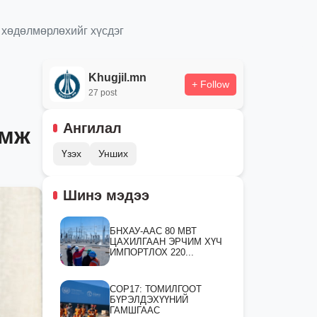
 хөдөлмөрлөхийг хүсдэг
Khugjil.mn
+ Follow
27 post
Ангилал
омж
Үзэх
Унших
Шинэ мэдээ
БНХАУ-ААС 80 МВТ
ЦАХИЛГААН ЭРЧИМ ХҮЧ
ИМПОРТЛОХ 220...
СOP17: ТОМИЛГООТ
БҮРЭЛДЭХҮҮНИЙ
ГАМШГААС