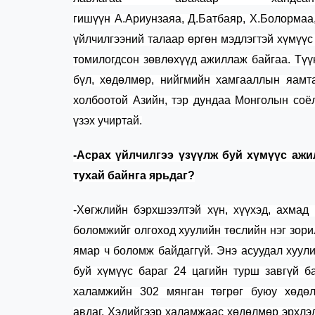
гишүүн
А.Ариунзаяа
,
Д.Батбаяр
,
Х.Болормаа
үйлчилгээний талаар өргөн мэдлэгтэй хүмүүс
томилогдсон зөвлөхүүд ажиллаж байгаа. Түү
бүл, хөдөлмөр, нийгмийн хамгааллын яамта
холбоотой Азийн, тэр дундаа Монголын соёл
үзэх учиртай.
-Асрах үйлчилгээ үзүүлж буй хүмүүс ажи
тухай байнга ярьдаг?
-Хөгжлийн бэрхшээлтэй хүн, хүүхэд, ахмад
боломжийг олгоход хуулийн төслийн нэг зорил
ямар ч боломж байдаггүй.
Энэ асуудал хуул
буй хүмүүс бараг
24 цагийн турш
завгүй ба
халамжийн 3
02
мянган төгрөг
буюу х
өдө
авдаг.
Хэдийгээр
халамжаас хөдөлмөр эрхлэл