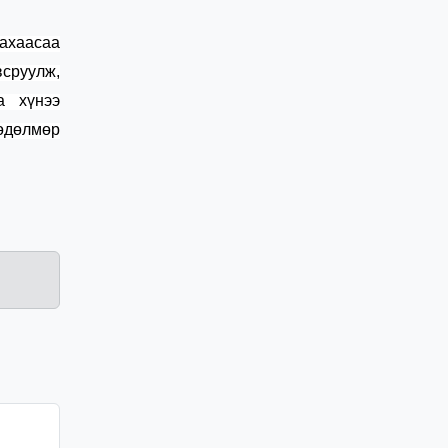
ахаасаа
всруулж,
а хүн
ээ
өдөлмөр