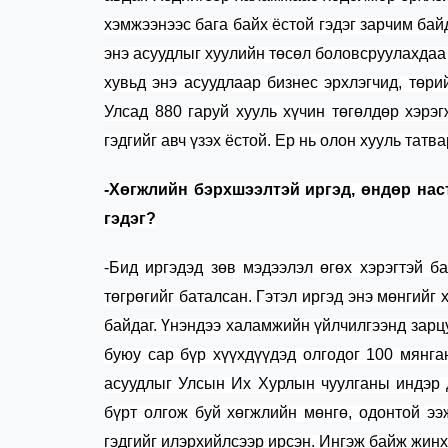
хэмжээнээс бага байх ёстой гэдэг зарчим ба
энэ асуудлыг
хуул
ийн төсөл боловсруулахда
хувьд энэ асуудлаар
бизнес эрхлэгчид, төри
Улсад 880 гаруй хууль
хүчин төгөлдөр хэрэ
гэдгийг авч үзэх ёстой. Ер нь олон хууль
татва
-Хөгжлийн бэрхшээлтэй иргэд, өндөр на
гэдэг?
-Бид иргэдэд зөв мэдээлэл өгөх хэрэгтэй б
төгрөгийг баталсан. Гэтэл иргэд энэ мөнгийг 
байдаг. Үнэндээ халамжийн үйлчилгээнд зарц
буюу сар бүр хүүхдүүдэд олгодог 100 мянга
асуудлыг Улсын Их Хурлын чуулганы индэр 
бүрт олгож буй хөгжлийн мөнгө, одонтой ээ
гэдгийг илэрхийлсээр ирсэн. Ингэж байж
жинх