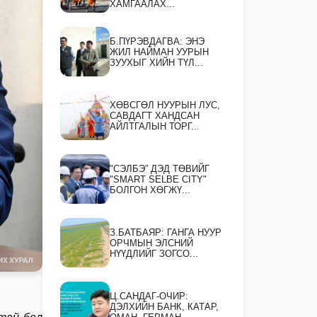
ХАМГААЛАХ...
Б.ПҮРЭВДАГВА: ЭНЭ
ЖИЛ НАЙМАН УУРЫН
ЗУУХЫГ ХИЙН ТҮЛ...
ХӨВСГӨЛ НУУРЫН ЛУС,
САВДАГТ ХАНДСАН
АЙЛТГАЛЫН ТОРГ...
"СЭЛБЭ” ДЭД ТӨВИЙГ
"SMART SELBE CITY"
БОЛГОН ХӨГЖҮ...
З.БАТБАЯР: ГАНГА НУУР
ОРЧМЫН ЭЛСНИЙ
НҮҮДЛИЙГ ЗОГСО...
Ц.САНДАГ-ОЧИР:
ДЭЛХИЙН БАНК, КАТАР,