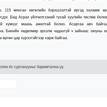
н
,
115 мянган хөгжлийн бэрхшээлтэй иргэд
халамж ав
сдэг.
Бид Асрах үйлчилгээний тухай хуулийн төслөө боло
буй хүмүүс
маань ажилтай болно. Асаргаа авч байга
на.
Биеийн хөдөлмөр эрхэлж чадахгүй ч
зайнаас
оюуны
х
м өргөн
цар хүрээ
тэйгээр
харж байгаа.
болон ёс суртахууныг баримтална уу.