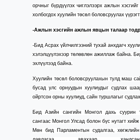
орчныг бүрдүүлэх чиглэлээрх ажлын хэсгийг
холбогдох хуулийн төсөл боловсруулах үүрэгт
-Ажлын хэсгийн ажлын явцын талаар тод
-Бид Асрах үйлчилгээний тухай анхдагч хуу
хэлэлцүүлэхээр төлөвлөн ажиллаж байна. Б
эхлүүлээд байна.
Хуулийн төсөл боловсруулахын тулд маш сай
бусад улс орнуудын хуулиудыг судлах шаа
ойр
тсон
орны хуул
иуд, сайн
туршлагыг судлах
Б
ид Азийн сангийн Монгол дахь суурин 
сангаас
Монгол
У
лсад
болон
бүс нутагт хийж
Мөн бид Парламентын
судалгаа
, хөгжлий
лавлагаа
авахаар хандсан