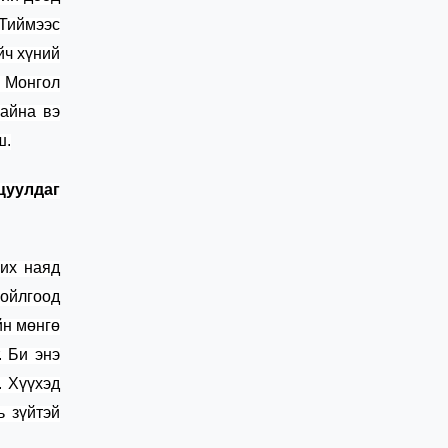
 Тиймээс
йч хүний
Монгол
бай
на вэ
ш.
цуулдаг
 их наяд
 ойлгоод
йн мөнгө
.
Би энэ
. Хүүхэд
ь зүйтэй