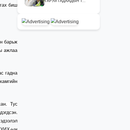
ГАРУЙ ГАДААДЫН Т...
ргах биш
өн барьж
ны ажлаа
ас гадна
 хамгийн
сан
. Т
ус
дэгдсэн.
эдээлэл
т
УИХ-ын