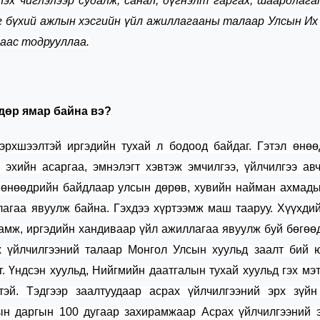
лэх чиглэлээр судалж, санал, дүгнэлт гаргах, шаардлаг
г бүхий ажлын хэсг
ийн үйл ажиллагааны талаар Улсын Их
аас тодрууллаа.
дөр ямар байна вэ?
эрхшээлтэй иргэдийн тухай л бодоод бай
даг.
Гэтэл өнөө
 эхийн ас
аргаа,
эмнэлэгт хэвтэж эмчилгээ
,
үйлчилгээ авч
д
өнөөдрийн
байдлаар улсын
дөрөв, хувийн
найман
ахмады
агаа явуулж байна. Гэхдээ
хүртээмж
маш тааруу. Хүүхдий
ламж
,
иргэдийн хандиваар
үйл ажиллагаа явуулж буй бөгө
х үйлчилгээний т
алаар
Монгол Улсын хуульд
заалт бий 
г. Үндсэн хуульд
, Н
ийгмийн даатгалын тухай хуульд
гэх мэ
тэй. Тэдгээр
заалтууд
аар асрах үйлчилгээний эрх зүйн
н даргын 100 дугаар захирамжаар Асрах үйлчилгээний э