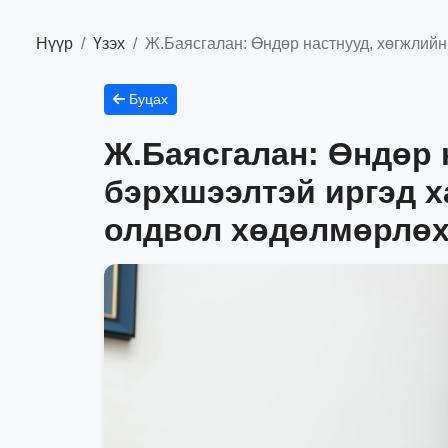
Нүүр
Үзэх
Ж.Баясгалан: Өндөр настнууд, хөгжлий
Буцах
Ж.Баясгалан: Өндөр 
бэрхшээлтэй иргэд 
олдвол хөдөлмөрлөх