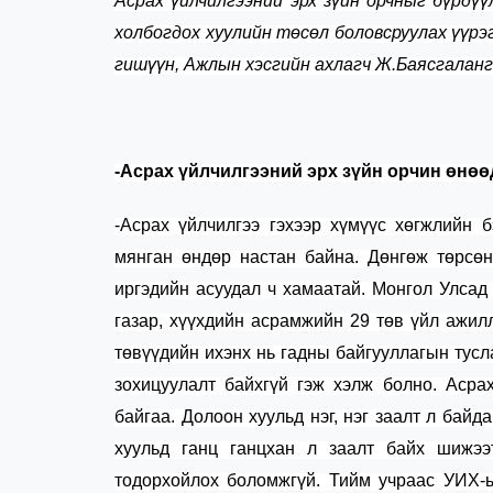
Асрах үйлчилгээний эрх зүйн орчныг бүрдүү
холбогдох хуулийн төсөл боловсруулах үүрэ
гишүүн, Ажлын хэсгийн ахлагч Ж.Баясгаланг
-Асрах үйлчилгээний эрх зүйн орчин өнөө
-Асрах үйлчилгээ гэхээр хүмүүс
хөгжлийн б
мянган өндөр настан бай
на.
Дөнгөж төрсөн
иргэдийн асуудал
ч хамаатай.
Монгол Улса
газ
а
р
,
хүүхдийн
асрамжийн
29 төв
үйл ажилл
төвүүдийн ихэнх нь
гадны
байгууллагын тус
зохицуулалт байхгүй
гэж хэлж болно
.
А
сра
байгаа. Долоон
хуульд
нэг, нэг
заалт
л
байда
хуульд ганц ганцхан
л заалт
байх шижээ
тодорхойлох боломжгүй.
Тийм учраас
УИХ-ы