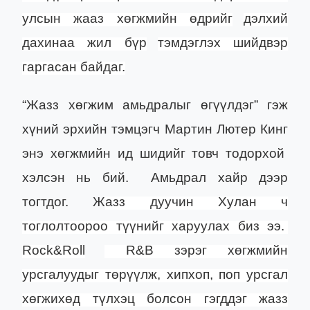
улсын жааз хөгжмийн өдр
ийг
дэлхий
дахинаа
жил бүр
тэмдэглэх шийдвэр
гаргасан байдаг.
“Жазз хөгжим амьдралыг өгүүлдэг” гэж
хүний эрхийн тэмцэгч
Мартин Лютер Кинг
энэ хөгжмийн ид шидийг товч тодорхой
хэл
сэн нь бий. Амьдрал хайр дээр
тогтдог. Ж
азз дуучин Хулан ч
тоглолтоороо түүнийг харуулах биз ээ.
Rock&Roll
R&B
зэрэг хөгжмийн
урсгалуудыг төрүүлж, хипхоп, поп урсгал
хөгжихөд түлхэц болсон гэгддэг жазз