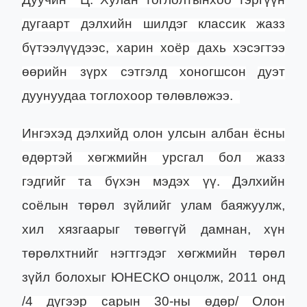
дугаарт
дэлхийн шилдэг классик жазз
бүтээлүүд
ээс, харин
хоёр
дахь хэсэгтээ
өөрийн
зүрх сэтгэлд хоногшсон
дуэт
дуунуудаа тоглохоор төлөвлөжээ.
Ингэхэд дэлхийд олон улсын албан ёсны
өдөртэй хөгжмийн урсгал бол жазз
гэдгийг та бүхэн мэдэх үү.
Д
элхийн
соёлын төрөл зүйлийг улам баяжуулж,
хил хязгаарыг т
ө
в
ө
ггүй дамнан,
хүн
төрөлхтнийг нэгтгэ
дэг хөгжмийн төрөл
зүйл болохыг
ЮНЕСКО
онцол
ж, 2011 онд
/
4 дүгээр сарын 30-ны өд
өр/
Олон