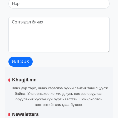
ИЛГЭЭХ
Khugjil.mn
Шинэ дүр төрх, шинэ хэрэглээ бүхий сайтыг танилцуулж
байна. Улс орныхоо хөгжилд хувь нэмрээ оруулсан
оруулахыг хүссэн хүн бүрт нээлттэй. Сонирхолтой
контентийг хамтдаа бүтээе.
Newsletters