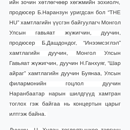
ийн зочин хөтлөгчөөр х
өгжмийн зохиолч,
продюсер Б.Наранзун
уригдсан бол
“THE
HU” хамтлагийн үүсгэн байгуулагч Монгол
Улсын
г
авьяат жүжигчин, дуучин,
продюсер Б.Дашдондог, “Инээмсэглэл”
хамтлагийн дуучин, Монгол Улсын
Гавьяат жүжигчин, дуучин Н.Ганхуяг, “Шар
айраг” хамтлагийн дуучин Буянаа
,
Улсын
филармонийн гоцлол дуучин
Наранбаатар нарын шилдгүүд хамтран
тоглох гэж байгаа нь концертын царыг
илтгэж байна.
Дуучин Ц. Хулан тоглолтынхоо тэргүүн