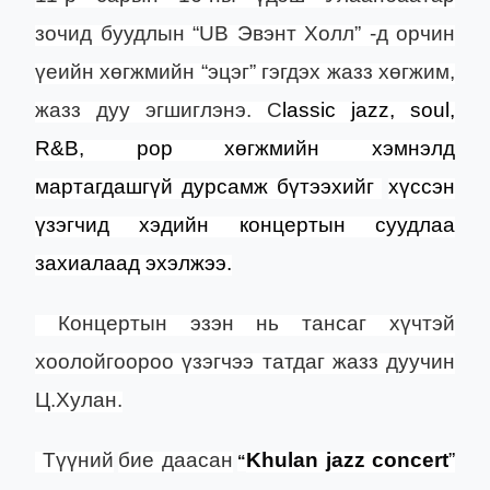
зочид буудлын “
UB
Эвэнт Холл” -д орчин
үеийн хөгжмийн “эцэг” гэгдэх жазз хөгжим,
жазз дуу эгшиглэнэ.
C
lassic jazz, soul,
R&B, pop хөгжмийн хэмнэлд
мартагдашгүй дурсамж бүтээх
ийг
хүссэн
үзэгчид хэдийн
концерт
ын суудлаа
захиалаад эхэлжээ.
Концертын эзэн нь тансаг хүчтэй
хоолойгоороо үзэгчээ татдаг жазз дуучин
Ц.Хулан.
Түүний
бие даасан
Khulan jazz concert
”
“