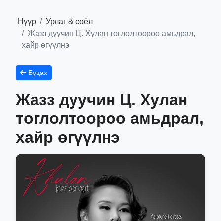
Нүүр
Урлаг & соёл
Жазз дуучин Ц. Хулан тоглолтоороо амьдрал,
хайр өгүүлнэ
Буцах
Жазз дуучин Ц. Хулан
тоглолтоороо амьдрал,
хайр өгүүлнэ