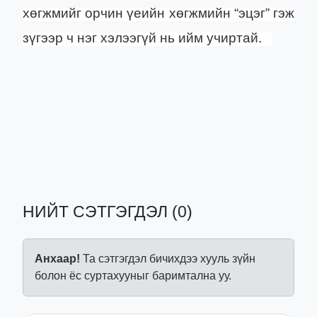
хөгжмийг орчин үеийн хөгжмийн “эцэг” гэж
зүгээр ч нэг хэлээгүй нь ийм учиртай.
НИЙТ СЭТГЭГДЭЛ (0)
Анхаар!
Та сэтгэгдэл бичихдээ хууль зүйн
болон ёс суртахууныг баримтална уу.