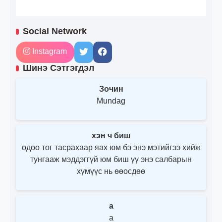
Social Network
Instagram
Шинэ Сэтгэгдэл
Зочин
Mundag
хэн ч биш
одоо тог тасрахаар яах юм бэ энэ мэтийгээ хийж
тунгааж мэддэггүй юм биш үү энэ салбарын
хүмүүс нь өөосдөө
a
a