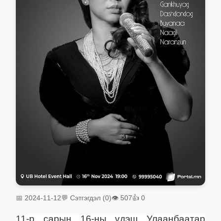
📅 2024-11-12
💬 Сэтгэгдэл (0)
👁 507
👍 0
11-р сарын 16-ны үдэш Улаанбаатар