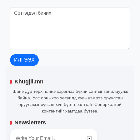
ИЛГЭЭХ
Khugjil.mn
Шинэ дүр төрх, шинэ хэрэглээ бүхий сайтыг танилцуулж
байна. Улс орныхоо хөгжилд хувь нэмрээ оруулсан
оруулахыг хүссэн хүн бүрт нээлттэй. Сонирхолтой
контентийг хамтдаа бүтээе.
Newsletters
✉️