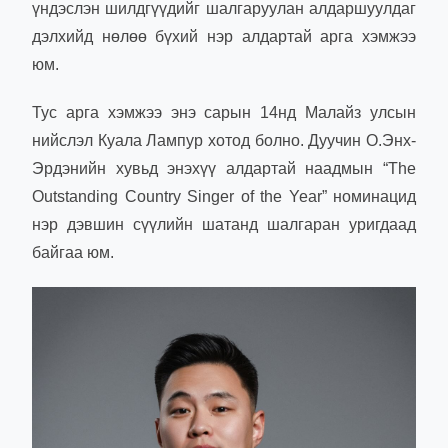
үндэслэн шилдгүүдийг шалгаруулан алдаршуулдаг
дэлхийд нөлөө бүхий нэр алдартай арга хэмжээ
юм.
Тус арга хэмжээ энэ сарын 14нд Малайз улсын
нийслэл Куала Лампур хотод болно. Дуучин О.Энх-
Эрдэнийн хувьд энэхүү алдартай наадмын “The
Outstanding Country Singer of the Year” номинацид
нэр дэвшин сүүлийн шатанд шалгаран уригдаад
байгаа юм.