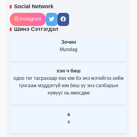
Social Network
Instagram
Шинэ Сэтгэгдэл
Зочин
Mundag
хэн ч биш
одоо тог тасрахаар яах юм бэ энэ мэтийгээ хийж
тунгааж мэддэггүй юм биш үү энэ салбарын
хүмүүс нь өөосдөө
a
a