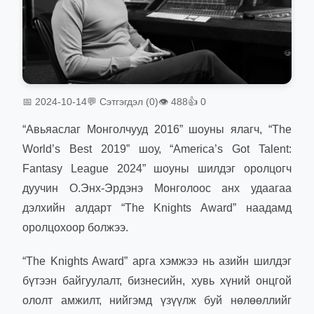
📅 2024-10-14
💬 Сэтгэгдэл (0)
👁 488
👍 0
“Авьяаслаг Монголчууд 2016” шоуны ялагч, “The
World’s Best 2019” шоу, “America’s Got Talent:
Fantasy League 2024” шоуны шилдэг оролцогч
дуучин О.Энх-Эрдэнэ Монголоос анх удаагаа
дэлхийн алдарт “The Knights Award” наадамд
оролцохоор болжээ.
“The Knights Award” арга хэмжээ нь азийн шилдэг
бүтээн байгуулалт, бизнесийн, хувь хүний онцгой
ололт амжилт, нийгэмд үзүүлж буй нөлөөллийг