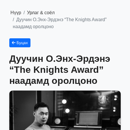
Нүүр
Урлаг & соёл
Дуучин О.Энх-Эрдэнэ “The Knights Award”
наадамд оролцоно
Буцах
Дуучин О.Энх-Эрдэнэ
“The Knights Award”
наадамд оролцоно