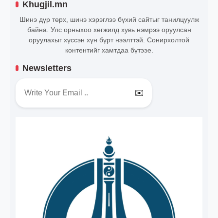
Khugjil.mn
Шинэ дүр төрх, шинэ хэрэглээ бүхий сайтыг танилцуулж
байна. Улс орныхоо хөгжилд хувь нэмрээ оруулсан
оруулахыг хүссэн хүн бүрт нээлттэй. Сонирхолтой
контентийг хамтдаа бүтээе.
Newsletters
✉️