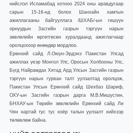
нийслэл Исламабад хотноо 2024 оны аравдугаар
сарын 15-16-нд болох Шанхайн хамтын
ажиллагааны байгууллага /ШХАБ/-ын гишүүн
орнуудын Засгийн газрын тэргүүн нарын
зөвлөлийн өргөтгөсөн хуралдаанд ажиглагчаар
оролцохоор өнөөдөр мордлоо.
Ерөнхий сайд Л.Оюун-Эрдэнэ Пакистан Улсад
ажиллах үеэр Монгол Улс, Оросын Холбооны Улс,
Бүгд Найрамдах Хятад Ард Улсын Засгийн газрын
тэргүүн нарын гурван талт уулзалтад оролцож,
Пакистан Улсын Ерөнхий сайд Шехбаз Шариф,
ОХУ-ын Засгийн газрын дарга М.В.Мишустин,
БНХАУ-ын Төрийн зөвлөлийн Ерөнхий сайд Ли
Чян нартай тус тус хоёр талын уулзалт хийхээр
төлөвлөж байна.