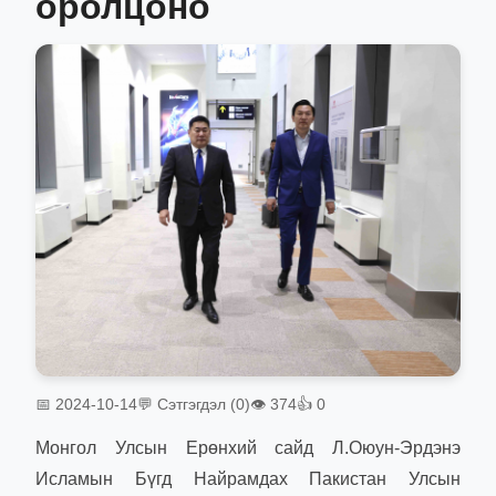
оролцоно
📅 2024-10-14
💬 Сэтгэгдэл (0)
👁 374
👍 0
Монгол Улсын Ерөнхий сайд Л.Оюун-Эрдэнэ
Исламын Бүгд Найрамдах Пакистан Улсын