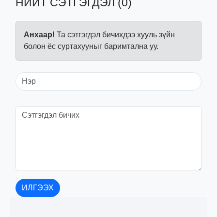
НИЙТ СЭТГЭГДЭЛ (0)
Анхаар!
Та сэтгэгдэл бичихдээ хууль зүйн
болон ёс суртахууныг баримтална уу.
ИЛГЭЭХ