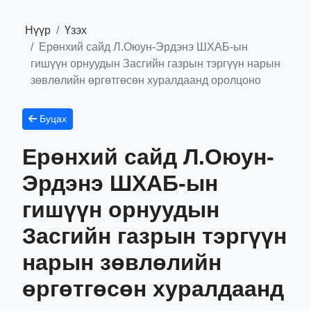
Нүүр
Үзэх
Ерөнхий сайд Л.Оюун-Эрдэнэ ШХАБ-ын
гишүүн орнуудын Засгийн газрын тэргүүн нарын
зөвлөлийн өргөтгөсөн хуралдаанд оролцоно
Буцах
Ерөнхий сайд Л.Оюун-
Эрдэнэ ШХАБ-ын
гишүүн орнуудын
Засгийн газрын тэргүүн
нарын зөвлөлийн
өргөтгөсөн хуралдаанд