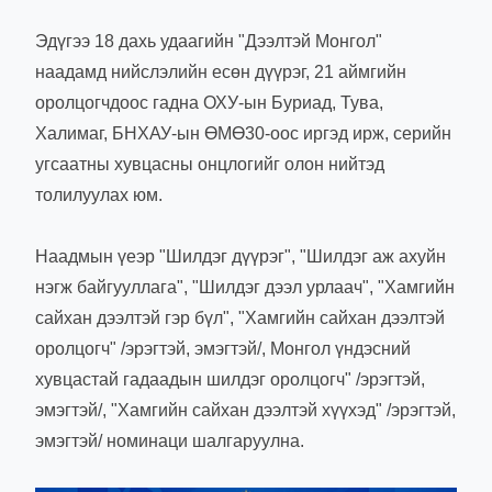
Эдүгээ 18 дахь удаагийн "Дээлтэй Монгол"
наадамд нийслэлийн есөн дүүрэг, 21 аймгийн
оролцогчдоос гадна ОХУ-ын Буриад, Тува,
Халимаг, БНХАУ-ын ӨМӨ30-оос иргэд ирж, серийн
угсаатны хувцасны онцлогийг олон нийтэд
толилуулах юм.
Наадмын үеэр "Шилдэг дүүрэг", "Шилдэг аж ахуйн
нэгж байгууллага", "Шилдэг дээл урлаач", "Хамгийн
сайхан дээлтэй гэр бүл", "Хамгийн сайхан дээлтэй
оролцогч" /эрэгтэй, эмэгтэй/, Монгол үндэсний
хувцастай гадаадын шилдэг оролцогч" /эрэгтэй,
эмэгтэй/, "Хамгийн сайхан дээлтэй хүүхэд" /эрэгтэй,
эмэгтэй/ номинаци шалгаруулна.