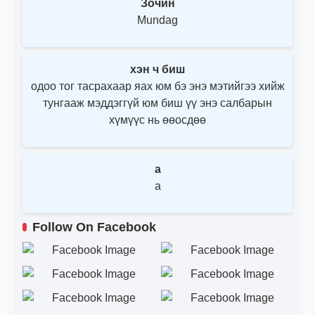
Зочин
Mundag
хэн ч биш
одоо тог тасрахаар яах юм бэ энэ мэтийгээ хийж
тунгааж мэддэггүй юм биш үү энэ салбарын
хүмүүс нь өөосдөө
a
a
Follow On Facebook