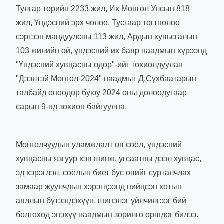
Тулгар төрийн 2233 жил, Их Монгол Улсын 818
жил, Үндэсний эрх чөлөө, Тусгаар тогтнолоо
сэргээн мандуулсны 113 жил, Ардын хувьсгалын
103 жилийн ой, үндэсний их баяр наадмын хүрээнд
"Үндэсний хувцасны өдөр"-ийг тохиолдуулан
"Дээлтэй Монгол-2024" наадмыг Д.Сүхбаатарын
талбайд өнөөдөр буюу 2024 оны долоодугаар
сарын 9-нд зохион байгуулна.
Монголчуудын уламжлалт өв соёл, үндэсний
хувцасны язгуур хэв шинж, угсаатны дээл хувцас,
эд хэрэглэл, соёлын биет бус өвийг сурталчлах
замаар жуулчдын хэрэгцээнд нийцсэн хотын
аяллын бүтээгдэхүүн, шинэлэг үйлчилгээг бий
болгоход энэхүү наадмын зорилго оршдог билээ.