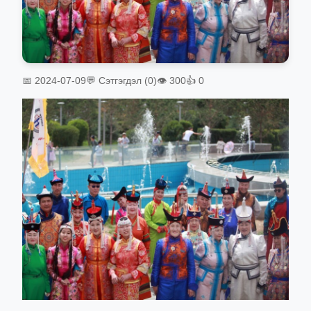
📅 2024-07-09
💬 Сэтгэгдэл (0)
👁 300
👍 0