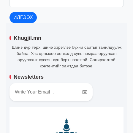
ИЛГЭЭХ
Khugjil.mn
Шинэ дүр төрх, шинэ хэрэглээ бүхий сайтыг танилцуулж
байна. Улс орныхоо хөгжилд хувь нэмрээ оруулсан
оруулахыг хүссэн хүн бүрт нээлттэй. Сонирхолтой
контентийг хамтдаа бүтээе.
Newsletters
✉️