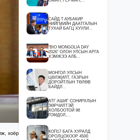
ОМАН, ГЕРМАН,...
САЙД Т.АУБАКИР
НИЙГМИЙН ДААТГАЛЫН
ТУХАЙ БАГЦ ХУУЛИ...
“BIO MONGOLIA DAY
2026” ОЛОН УЛСЫН АРГА
ХЭМЖЭЭ АЛБ...
МОНГОЛ УЛСЫН
ЦӨЛЖИЛТ, ГАЗРЫН
ДОРОЙТЛЫН ТӨЛӨВ
БАЙДЛ...
АТГ:АШИГ СОНИРХЛЫН
ЗӨРЧИЛТЭЙ
ХОЛБООТОЙ 98
ГОМДОЛ,...
КОП17 БАГА ХУРАЛД
лж, хоёр
ОРОЛЦОХООР 4500