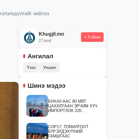
хэлэлцүүлгийг хийлээ
Khugjil.mn
+ Follow
27 post
Ангилал
Үзэх
Унших
Шинэ мэдээ
БНХАУ-ААС 80 МВТ
ЦАХИЛГААН ЭРЧИМ ХҮЧ
ИМПОРТЛОХ 220...
СOP17: ТОМИЛГООТ
БҮРЭЛДЭХҮҮНИЙ
ГАМШГААС