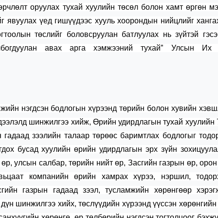
өрчлөлт оруулах тухай хуулийн төсөл болон хамт өргөн м
йг явуулах үед гишүүдээс хууль хоорондын нийцлийг ханга
огтоолын төслийг боловсруулан батлуулах нь зүйтэй гэс
олбогдуулан авах арга хэмжээний тухай” Улсын Их
мжийн нэгдсэн бодлогын хүрээнд төрийн болон хувийн хэв
дээлэлд шинжилгээ хийж, Өрийн удирдлагын тухай хуулийн 
ын гадаад зээлийн талаар төрөөс баримтлах бодлогыг тодо
гдох бусад хуулийн өрийн удирдлагын эрх зүйн зохицуул
өр, улсын салбар, төрийн нийт өр, Засгийн газрын өр, орон
вьцаат компанийн өрийн хамрах хүрээ, нэршил, тодорх
сгийн газрын гадаад зээл, тусламжийн хөрөнгөөр хэрэгж
 дүн шинжилгээ хийх, төслүүдийн хүрээнд үүссэн хөрөнгийн
санхүүгийн хөрөнгө, өр төлбөрийн нэгдсэн тогтолцоог бэхжү