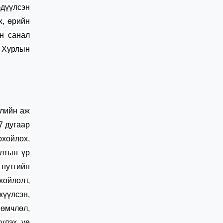
эдүүлсэн
х, өрийн
эн санал
 Хурлын
шлийн аж
7 дугаар
рхойлох,
алтын үр
 нутгийн
ойлолт,
үүлсэн,
 өмчлөл,
үлэх, үе