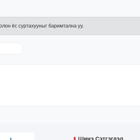
болон ёс суртахууныг баримтална уу.
Шинэ Сэтгэгдэл