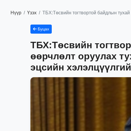
Нүүр
Үзэх
ТБХ:Төсвийн тогтвортой байдлын тухай 
Буцах
ТБХ:Төсвийн тогтвор
өөрчлөлт оруулах ту
эцсийн хэлэлцүүлгий