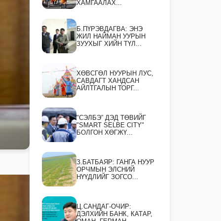
ХАМГААЛАХ...
Б.ПҮРЭВДАГВА: ЭНЭ
ЖИЛ НАЙМАН УУРЫН
ЗУУХЫГ ХИЙН ТҮЛ...
ХӨВСГӨЛ НУУРЫН ЛУС,
САВДАГТ ХАНДСАН
АЙЛТГАЛЫН ТОРГ...
"СЭЛБЭ” ДЭД ТӨВИЙГ
"SMART SELBE CITY"
БОЛГОН ХӨГЖҮ...
З.БАТБАЯР: ГАНГА НУУР
ОРЧМЫН ЭЛСНИЙ
НҮҮДЛИЙГ ЗОГСО...
Ц.САНДАГ-ОЧИР:
ДЭЛХИЙН БАНК, КАТАР,