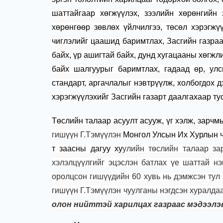
шаттайгаар хөгжүүлэх, зээлийн хөрөнгийн
хөрөнгөөр зөвлөх үйлчилгээ, төсөл хэрэгжү
чиглэлийг цаашид баримтлах, Засгийн газраа
байх, үр ашигтай байх, дунд хугацааны хөгжл
байх шалгуурыг баримтлах, гадаад өр, ул
стандарт, аргачлалыг нэвтрүүлж, холбогдох д
хэрэгжүүлэхийг Засгийн газарт даалгахаар т
Төслийн талаар асуулт асууж, үг хэлж, зарчм
гишүүн Г.Тэмүүлэн
Монгол Улсын Их Хурлын чу
т заасны дагуу ху
улийн төслийн талаар за
хэлэлцүүлгийг эцэслэн батлах үе шаттай нэ
оролцсон гишүүдийн 60 хувь нь дэмжсэн тул
гишүүн Г.Тэмүүлэн чуулганы нэгдсэн хуралда
олон нийттэй харилцах газраас мэдээлэ