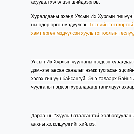
асуудал хэлэлцэн шийдвэрлэв.
Хуралдааны эхэнд Улсын Их Хурлын гишүүн Г
ны өдөр өргөн мэдүүлсэн
Төсвийн тогтвортой
хамт өргөн мэдүүлсэн хууль тогтоолын төслүү
Улсын Их Хурлын чуулганы нэгдсэн хуралдаа
дэмжлэг авсан саналыг нэмж тусгасан эцсийн
хэлэх гишүүн байсангүй. Энэ талаарх Байн
чуулганы нэгдсэн хуралдаанд танилцуулахаар
Дараа нь “Хууль баталсантай холбогдуулан
анхны хэлэлцүүлгийг хийлээ.