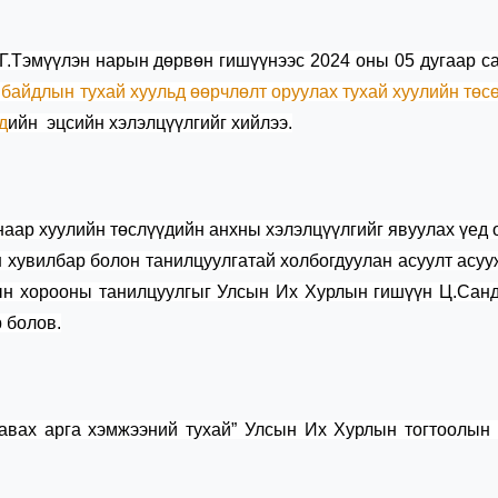
.Тэмүүлэн нарын дөрвөн гишүүнээс 2024 оны 05 дугаар с
 байдлын тухай хуульд өөрчлөлт оруулах тухай хуулийн төс
д
ийн
эцсийн хэлэлцүүлгийг хийлээ.
наар хуулийн төслүүдийн анхны хэлэлцүүлгийг явуулах үед
 хувилбар болон танилцуулгатай холбогдуулан асуулт асуу
гын хорооны танилцуулгыг Улсын Их Хурлын гишүүн
Ц.Санд
 болов.
 авах арга хэмжээний тухай” Улсын Их Хурлын тогтоолын