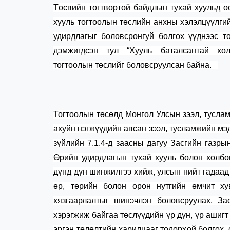
Төсвийн тогтвортой байдлын тухай хуульд ө
хууль тогтоолын төслийн анхны хэлэлцүүлги
удирдлагыг боловсронгуй болгох үүднээс т
дэмжигдсэн тул “Хууль баталсантай х
тогтоолын төслийг боловсруулсан байна.
Тогтоолын төсөлд Монгол Улсын зээл, тусла
ахуйн нэгжүүдийн авсан зээл, тусламжийн мэ
зүйлийн 7.1.4-д заасны дагуу Засгийн газр
Өрийн удирдлагын тухай хууль болон холбо
дүнд дүн шинжилгээ хийж, улсын нийт гадаад 
өр, төрийн болон орон нутгийн өмчит ху
хязгаарлалтыг шинэчлэн боловсруулах, За
хэрэгжиж байгаа төслүүдийн үр дүн, үр ашигт
эргэн төлөлтийн харилцааг тодорхой болгох, 