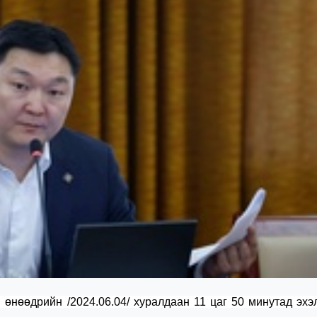
нөөдрийн /2024.06.04/ хуралдаан 11 цаг 50 минутад эхэ