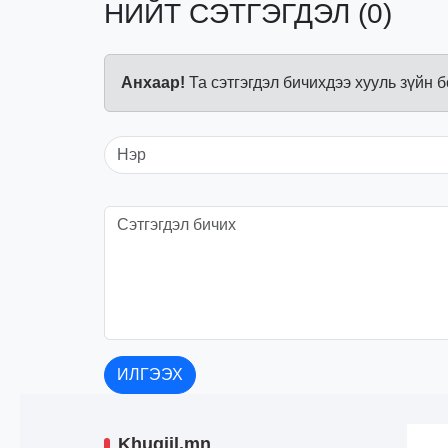
НИЙТ СЭТГЭГДЭЛ (0)
Анхаар!
Та сэтгэгдэл бичихдээ хууль зүйн 
ИЛГЭЭХ
Khugjil.mn