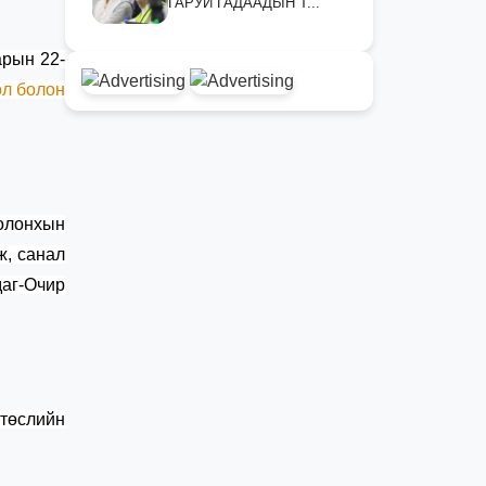
ГАРУЙ ГАДААДЫН Т...
арын 22-
өл болон
 олонхын
ж, санал
аг-Очир
 төслийн