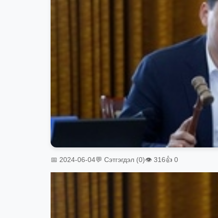
📅 2024-06-04
💬 Сэтгэгдэл (0)
👁 316
👍 0