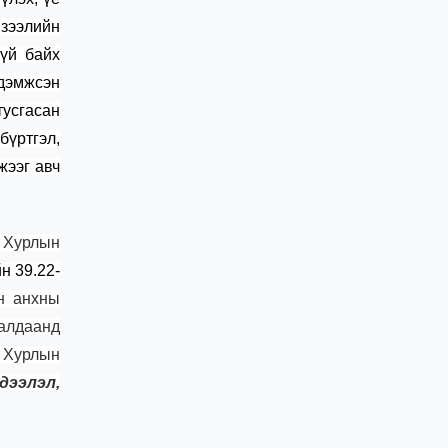
зээлийн
гүй байх
 дэмжсэн
тусгасан
үртгэл,
жээг авч
 Хурлын
н 39.22-
н анхны
ралдаанд
х Хурлын
дээлэл,