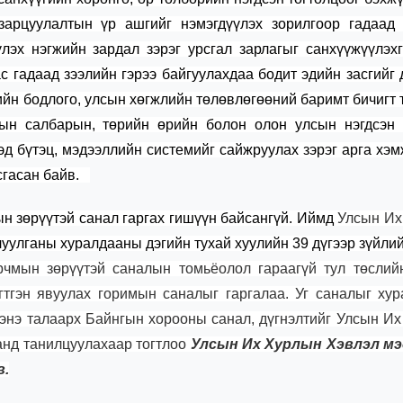
 зарцуулалтын үр ашгийг нэмэгдүүлэх зорилгоор гадаад 
үлэх нэгжийн зардал зэрэг урсгал зарлагыг санхүүжүүлэх
с гадаад зээлийн гэрээ байгуулахдаа бодит эдийн засгийг
ийн бодлого, улсын хөгжлийн төлөвлөгөөний баримт бичигт 
сын салбарын, төрийн өрийн болон олон улсын нэгдсэн б
эд бүтэц, мэдээллийн системийг сайжруулах зэрэг арга хэм
усгасан байв.
ын зөрүүтэй санал гаргах гишүүн байсангүй. Иймд
Улсын Их
улганы хуралдааны дэгийн тухай хуулийн 39 дүгээр зүйлий
рчмын зөрүүтэй саналын томьёолол гараагүй тул төслий
гтгэн явуулах горимын саналыг гаргалаа. Уг саналыг ху
 энэ талаарх Байнгын хорооны санал, дүгнэлтийг Улсын И
анд танилцуулахаар тогтлоо
Улсын Их Хурлын Хэвлэл мэ
в.