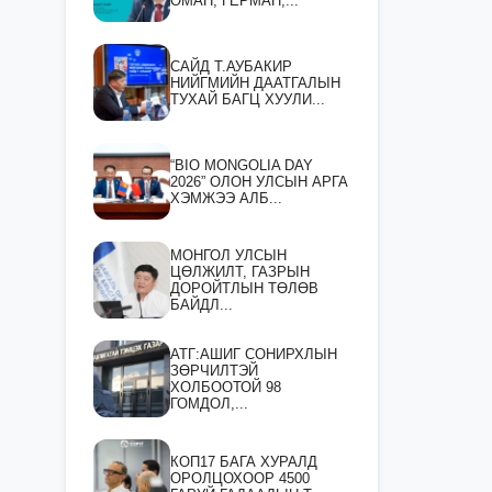
ОМАН, ГЕРМАН,...
САЙД Т.АУБАКИР
НИЙГМИЙН ДААТГАЛЫН
ТУХАЙ БАГЦ ХУУЛИ...
“BIO MONGOLIA DAY
2026” ОЛОН УЛСЫН АРГА
ХЭМЖЭЭ АЛБ...
МОНГОЛ УЛСЫН
ЦӨЛЖИЛТ, ГАЗРЫН
ДОРОЙТЛЫН ТӨЛӨВ
БАЙДЛ...
АТГ:АШИГ СОНИРХЛЫН
ЗӨРЧИЛТЭЙ
ХОЛБООТОЙ 98
ГОМДОЛ,...
КОП17 БАГА ХУРАЛД
ОРОЛЦОХООР 4500