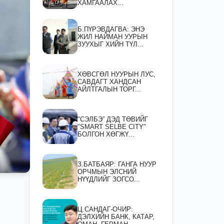
ХАМГААЛАХ...
Б.ПҮРЭВДАГВА: ЭНЭ
ЖИЛ НАЙМАН УУРЫН
ЗУУХЫГ ХИЙН ТҮЛ...
ХӨВСГӨЛ НУУРЫН ЛУС,
САВДАГТ ХАНДСАН
АЙЛТГАЛЫН ТОРГ...
"СЭЛБЭ” ДЭД ТӨВИЙГ
"SMART SELBE CITY"
БОЛГОН ХӨГЖҮ...
З.БАТБАЯР: ГАНГА НУУР
ОРЧМЫН ЭЛСНИЙ
НҮҮДЛИЙГ ЗОГСО...
Ц.САНДАГ-ОЧИР:
ДЭЛХИЙН БАНК, КАТАР,