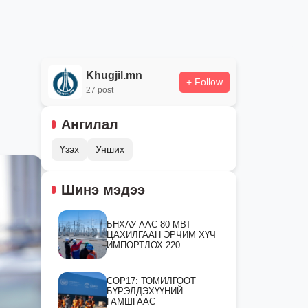
Khugjil.mn
+ Follow
27 post
Ангилал
Үзэх
Унших
Шинэ мэдээ
БНХАУ-ААС 80 МВТ
ЦАХИЛГААН ЭРЧИМ ХҮЧ
ИМПОРТЛОХ 220...
СOP17: ТОМИЛГООТ
БҮРЭЛДЭХҮҮНИЙ
ГАМШГААС