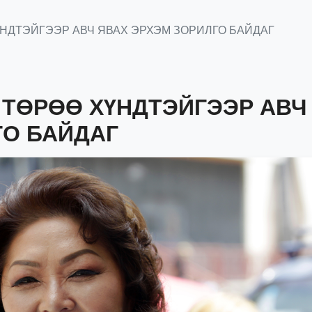
ҮНДТЭЙГЭЭР АВЧ ЯВАХ ЭРХЭМ ЗОРИЛГО БАЙДАГ
 ТӨРӨӨ ХҮНДТЭЙГЭЭР АВЧ
ГО БАЙДАГ