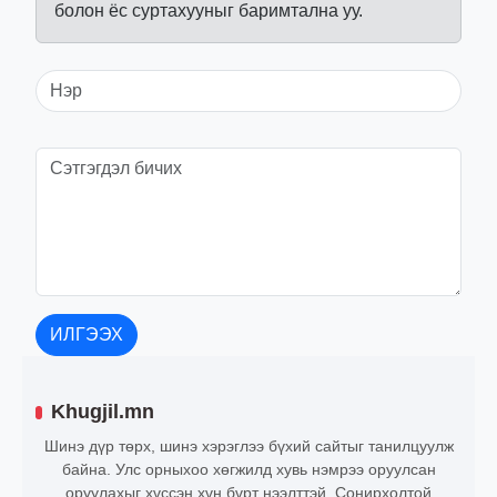
болон ёс суртахууныг баримтална уу.
ИЛГЭЭХ
Khugjil.mn
Шинэ дүр төрх, шинэ хэрэглээ бүхий сайтыг танилцуулж
байна. Улс орныхоо хөгжилд хувь нэмрээ оруулсан
оруулахыг хүссэн хүн бүрт нээлттэй. Сонирхолтой