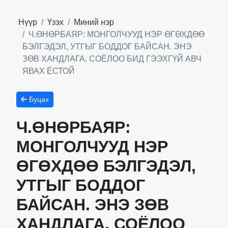
Нүүр
Үзэх
Миний нэр
Ч.ӨНӨРБАЯР: МОНГОЛЧУУД НЭР ӨГӨХДӨӨ
БЭЛГЭДЭЛ, УТГЫГ БОДДОГ БАЙСАН. ЭНЭ
ЗӨВ ХАНДЛАГА, СОЁЛОО БИД ГЭЭХГҮЙ АВЧ
ЯВАХ ЁСТОЙ
Буцах
Ч.ӨНӨРБАЯР:
МОНГОЛЧУУД НЭР
ӨГӨХДӨӨ БЭЛГЭДЭЛ,
УТГЫГ БОДДОГ
БАЙСАН. ЭНЭ ЗӨВ
ХАНДЛАГА, СОЁЛОО