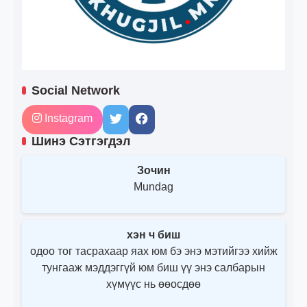
Social Network
Instagram
Шинэ Сэтгэгдэл
Зочин
Mundag
хэн ч биш
одоо тог тасрахаар яах юм бэ энэ мэтийгээ хийж
тунгааж мэддэггүй юм биш үү энэ салбарын
хүмүүс нь өөосдөө