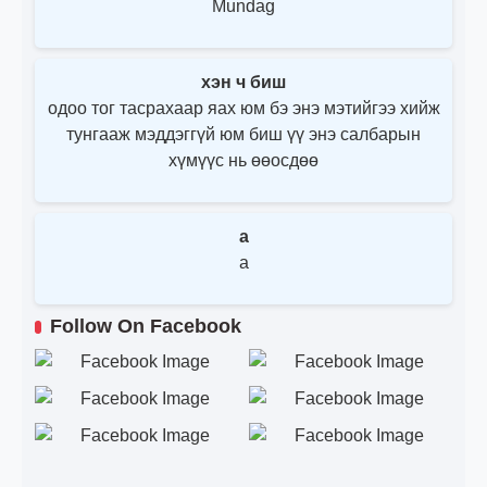
Mundag
хэн ч биш
одоо тог тасрахаар яах юм бэ энэ мэтийгээ хийж
тунгааж мэддэггүй юм биш үү энэ салбарын
хүмүүс нь өөосдөө
a
a
Follow On Facebook