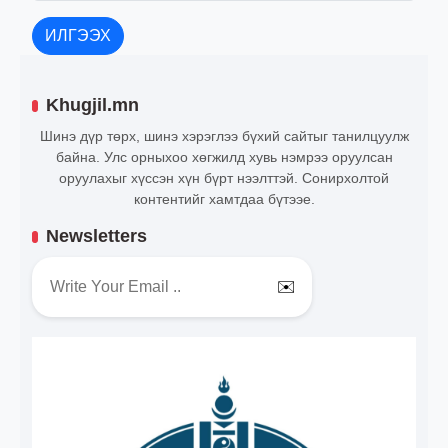
ИЛГЭЭХ
Khugjil.mn
Шинэ дүр төрх, шинэ хэрэглээ бүхий сайтыг танилцуулж
байна. Улс орныхоо хөгжилд хувь нэмрээ оруулсан
оруулахыг хүссэн хүн бүрт нээлттэй. Сонирхолтой
контентийг хамтдаа бүтээе.
Newsletters
✉️