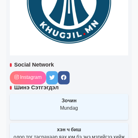
Social Network
Instagram
Шинэ Сэтгэгдэл
Зочин
Mundag
хэн ч биш
одоо тог тасрахаар яах юм бэ энэ мэтийгээ хийж