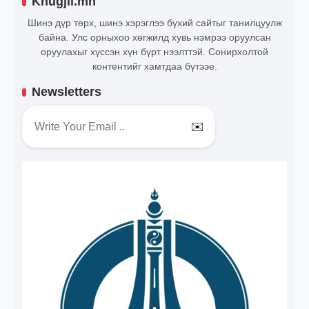
Khugjil.mn
Шинэ дүр төрх, шинэ хэрэглээ бүхий сайтыг танилцуулж
байна. Улс орныхоо хөгжилд хувь нэмрээ оруулсан
оруулахыг хүссэн хүн бүрт нээлттэй. Сонирхолтой
контентийг хамтдаа бүтээе.
Newsletters
✉️