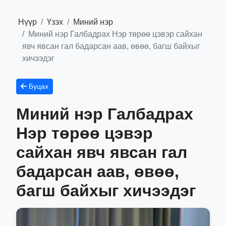
Нүүр
Үзэх
Миний нэр
Миний нэр Галбадрах Нэр төрөө цэвэр сайхан
явч явсан гал бадарсан аав, өвөө, багш байхыг
хичээдэг
Буцах
Миний нэр Галбадрах
Нэр төрөө цэвэр
сайхан явч явсан гал
бадарсан аав, өвөө,
багш байхыг хичээдэг