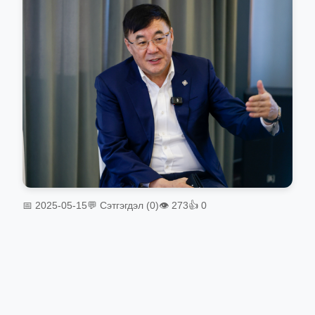
📅 2025-05-15
💬 Сэтгэгдэл (0)
👁 273
👍 0