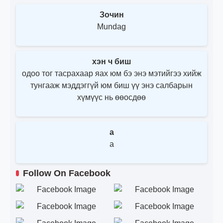
Зочин
Mundag
хэн ч биш
одоо тог тасрахаар яах юм бэ энэ мэтийгээ хийж
тунгааж мэддэггүй юм биш үү энэ салбарын
хүмүүс нь өөосдөө
a
a
Follow On Facebook