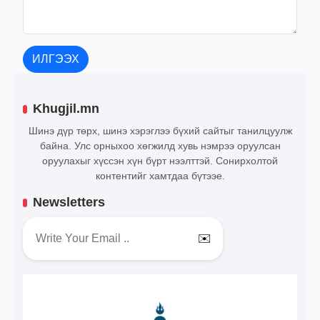
ИЛГЭЭХ
Khugjil.mn
Шинэ дүр төрх, шинэ хэрэглээ бүхий сайтыг танилцуулж
байна. Улс орныхоо хөгжилд хувь нэмрээ оруулсан
оруулахыг хүссэн хүн бүрт нээлттэй. Сонирхолтой
контентийг хамтдаа бүтээе.
Newsletters
✉️