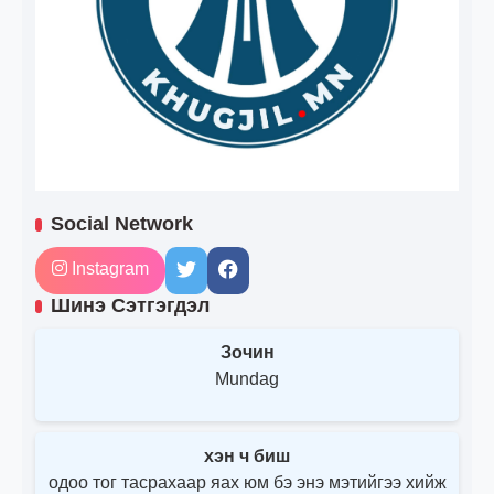
Social Network
Instagram
Шинэ Сэтгэгдэл
Зочин
Mundag
хэн ч биш
одоо тог тасрахаар яах юм бэ энэ мэтийгээ хийж