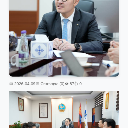
📅 2026-04-09
💬 Сэтгэгдэл (0)
👁 87
👍 0