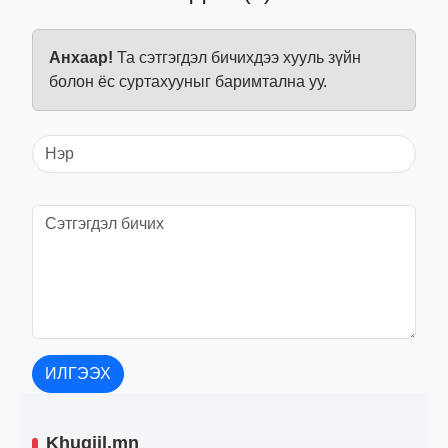
Анхаар!
Та сэтгэгдэл бичихдээ хууль зүйн
болон ёс суртахууныг баримтална уу.
ИЛГЭЭХ
Khugjil.mn