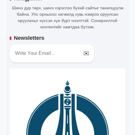
Шинэ дүр төрх, шинэ хэрэглээ бүхий сайтыг танилцуулж
байна. Улс орныхоо хөгжилд хувь нэмрээ оруулсан
оруулахыг хүссэн хүн бүрт нээлттэй. Сонирхолтой
контентийг хамтдаа бүтээе.
Newsletters
✉️