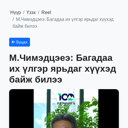
Нүүр
Үзэх
Reel
М.Чимэдцэеэ: Багадаа их үлгэр ярьдаг хүүхэд
байж билээ
Буцах
М.Чимэдцэеэ: Багадаа
их үлгэр ярьдаг хүүхэд
байж билээ