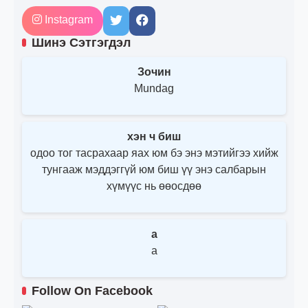
Instagram
Шинэ Сэтгэгдэл
Зочин
Mundag
хэн ч биш
одоо тог тасрахаар яах юм бэ энэ мэтийгээ хийж
тунгааж мэддэггүй юм биш үү энэ салбарын
хүмүүс нь өөосдөө
a
a
Follow On Facebook