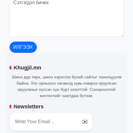
ИЛГЭЭХ
Khugjil.mn
Шинэ дүр төрх, шинэ хэрэглээ бүхий сайтыг танилцуулж
байна. Улс орныхоо хөгжилд хувь нэмрээ оруулсан
оруулахыг хүссэн хүн бүрт нээлттэй. Сонирхолтой
контентийг хамтдаа бүтээе.
Newsletters
✉️